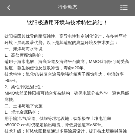


行业动态
钛阳极适用环境与技术特性总结‌！
钛阳极
因其优异的耐腐蚀性、高导电性和定制化设计，在多种严苛
环境下展现显著优势。以下是其适配的典型环境及技术要点：
一、海洋与海水环境‌
1、高盐度腐蚀防护‌：
适用于海水电解、海底管道及海洋平台防腐，MMO钛阳极可耐受高
盐度、微生物侵蚀及波浪冲击，寿命≥20年‌。
技术特性‌：氧化钌/铱复合涂层增强抗氯离子腐蚀能力，电流效率
≥95%‌。
2、柔性阳极适配性‌：
MMO钛丝柔性阳极可贴合复杂结构，确保电流分布均匀，避免局部
腐蚀‌。
二、土壤与地下设施‌
1、埋地金属防护‌：
用于输油/气管道、储罐等埋地设施，钛阳极在土壤电阻率
≤5000Ω·cm时仍稳定输出电流，降低腐蚀速率≥80%‌。
技术升级‌：钌铱钛阳极板通过多层涂层设计，提升抗土壤酸碱侵蚀