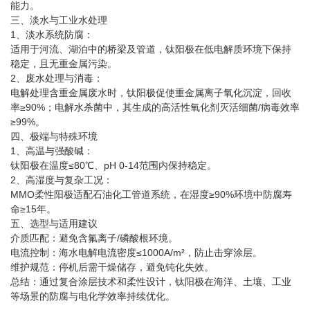
能力‌。
三、淡水与工业水处理‌
1、淡水系统防腐‌：
适用于河流、湖泊中的桥梁及管道，钛阳极在低电解质环境下保持
稳定，且无重金属污染‌。
2、废水处理与消毒‌：
电解处理含重金属废水时，钛阳极促使重金属离子氧化沉淀，回收
率≥90%；电解水杀菌中，其生成的高活性氧化剂灭活细菌/病毒效率
≥99%‌。
四、极端与特殊环境‌
1、高温与强酸碱‌：
钛阳极在温度≤80℃、pH 0-14范围内保持稳定‌。
2、高湿度与复杂工况‌：
MMO柔性阳极适配石油化工管道系统，在湿度≥90%环境中防腐寿
命≥15年‌。
五、选型与适用建议
介质匹配‌：避免含氟离子/磷酸根环境。
‌电流控制‌：海水电解电流密度≤1000A/m²，防止击穿涂层。
‌维护规范‌：停机后需干燥储存，避免钝化失效‌。
总结：通过复合涂层技术和柔性设计，钛阳极在海洋、土壤、工业
等场景的防腐与电化学效率持续优化。