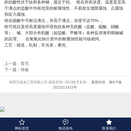
的抗酸性伏于钛和各种钢，接近于钽。 锆在所有浓度、温度直至高
于沸点的盐酸中均有优异的耐腐蚀性，不易发生缝隙腐蚀、点腐蚀
和应力腐蚀。
锆在硫酸中可耐点沸点，并高于沸点，浓度可达70% 。
锆可抵抗某些高度腐蚀环境包括各种无机酸（盐酸、硫酸、硝酸
等）、碱、大部分有机酸（如盐酸、甲酸等）各种盐溶液和熔融碱
的应理。 在氢氧化钠介质中的耐腐蚀性能与镍相同。
工艺：锻造，轧制，车光表，磨光。
上一篇：暂无
下一篇：锆板
陕西宝福龙工贸有限公司 版权所有--SEO技术支持：
麦思科技
陕ICP备
2021011433号



网站首页
电话咨询
联系我们